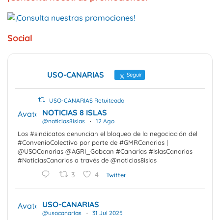
Social
USO-CANARIAS
Seguir
USO-CANARIAS Retuiteado
NOTICIAS 8 ISLAS
Avatar
@noticias8islas
·
12 Ago
Los #sindicatos denuncian el bloqueo de la negociación del
#ConvenioColectivo por parte de #GMRCanarias |
@USOCanarias @AGRI_Gobcan #Canarias #IslasCanarias
#NoticiasCanarias a través de @noticias8islas
3
4
Twitter
USO-CANARIAS
Avatar
@usocanarias
·
31 Jul 2025