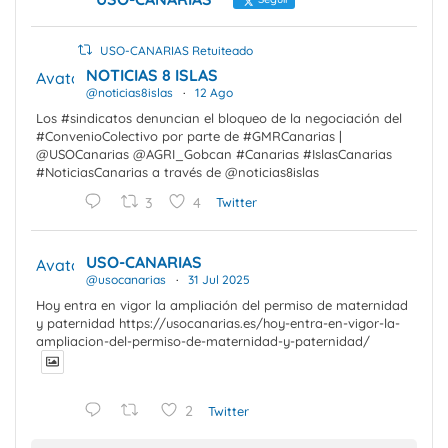
USO-CANARIAS Retuiteado
NOTICIAS 8 ISLAS
Avatar
@noticias8islas
·
12 Ago
Los #sindicatos denuncian el bloqueo de la negociación del
#ConvenioColectivo por parte de #GMRCanarias |
@USOCanarias @AGRI_Gobcan #Canarias #IslasCanarias
#NoticiasCanarias a través de @noticias8islas
3
4
Twitter
USO-CANARIAS
Avatar
@usocanarias
·
31 Jul 2025
Hoy entra en vigor la ampliación del permiso de maternidad
y paternidad https://usocanarias.es/hoy-entra-en-vigor-la-
ampliacion-del-permiso-de-maternidad-y-paternidad/
2
Twitter