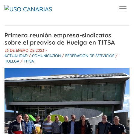
Skip to main content
Primera reunión empresa-sindicatos
sobre el preaviso de Huelga en TITSA
26 DE ENERO DE 2023
-
ACTUALIDAD
/
COMUNICACIÓN
/
FEDERACIÓN DE SERVICIOS
/
HUELGA
/
TITSA