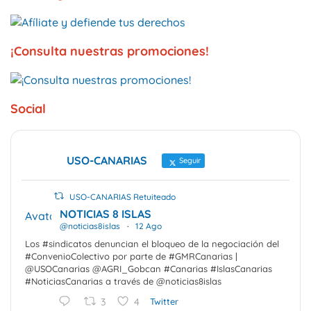
¡Consulta nuestras promociones!
Social
USO-CANARIAS
Seguir
USO-CANARIAS Retuiteado
NOTICIAS 8 ISLAS
Avatar
@noticias8islas
·
12 Ago
Los #sindicatos denuncian el bloqueo de la negociación del
#ConvenioColectivo por parte de #GMRCanarias |
@USOCanarias @AGRI_Gobcan #Canarias #IslasCanarias
#NoticiasCanarias a través de @noticias8islas
3
4
Twitter