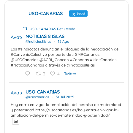
USO-CANARIAS
Seguir
USO-CANARIAS Retuiteado
NOTICIAS 8 ISLAS
Avatar
@noticias8islas
·
12 Ago
Los #sindicatos denuncian el bloqueo de la negociación del
#ConvenioColectivo por parte de #GMRCanarias |
@USOCanarias @AGRI_Gobcan #Canarias #IslasCanarias
#NoticiasCanarias a través de @noticias8islas
3
4
Twitter
USO-CANARIAS
Avatar
@usocanarias
·
31 Jul 2025
Hoy entra en vigor la ampliación del permiso de maternidad
y paternidad https://usocanarias.es/hoy-entra-en-vigor-la-
ampliacion-del-permiso-de-maternidad-y-paternidad/