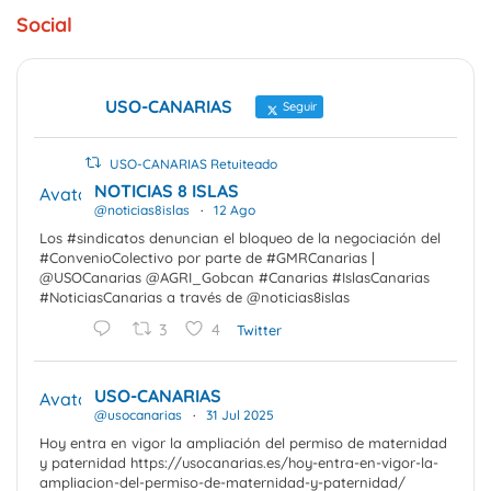
Social
USO-CANARIAS
Seguir
USO-CANARIAS Retuiteado
NOTICIAS 8 ISLAS
Avatar
@noticias8islas
·
12 Ago
Los #sindicatos denuncian el bloqueo de la negociación del
#ConvenioColectivo por parte de #GMRCanarias |
@USOCanarias @AGRI_Gobcan #Canarias #IslasCanarias
#NoticiasCanarias a través de @noticias8islas
3
4
Twitter
USO-CANARIAS
Avatar
@usocanarias
·
31 Jul 2025
Hoy entra en vigor la ampliación del permiso de maternidad
y paternidad https://usocanarias.es/hoy-entra-en-vigor-la-
ampliacion-del-permiso-de-maternidad-y-paternidad/