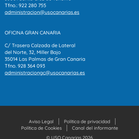
Tfno.: 922 280 755
administracion@usocanarias.es
OFICINA GRAN CANARIA
C/ Trasera Calzada de Lateral
del Norte, 32, Miller Bajo
35014 Las Palmas de Gran Canaria
Tfno. 928 364 093
administraciongc@usocanarias.es
Aviso Legal
Política de privacidad
Política de Cookies
Canal del informante
© USO Canarias 2026