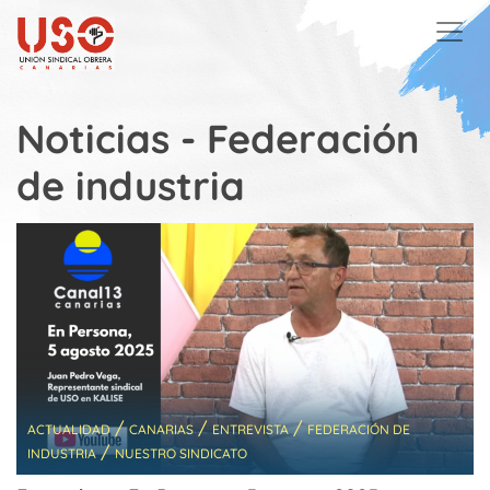
Skip to main content
Noticias - Federación
de industria
/
/
/
ACTUALIDAD
CANARIAS
ENTREVISTA
FEDERACIÓN DE
/
INDUSTRIA
NUESTRO SINDICATO