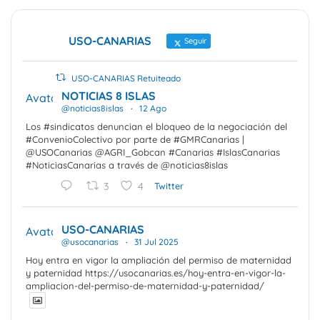
USO-CANARIAS
Seguir
USO-CANARIAS Retuiteado
NOTICIAS 8 ISLAS
Avatar
@noticias8islas
·
12 Ago
Los #sindicatos denuncian el bloqueo de la negociación del
#ConvenioColectivo por parte de #GMRCanarias |
@USOCanarias @AGRI_Gobcan #Canarias #IslasCanarias
#NoticiasCanarias a través de @noticias8islas
3
4
Twitter
USO-CANARIAS
Avatar
@usocanarias
·
31 Jul 2025
Hoy entra en vigor la ampliación del permiso de maternidad
y paternidad https://usocanarias.es/hoy-entra-en-vigor-la-
ampliacion-del-permiso-de-maternidad-y-paternidad/