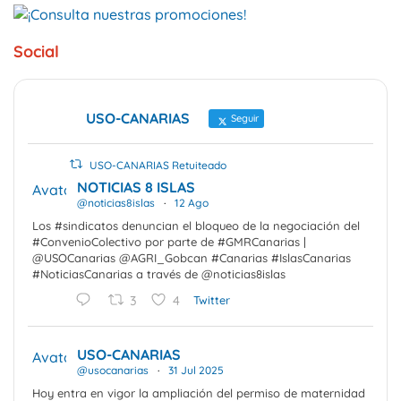
Social
USO-CANARIAS
Seguir
USO-CANARIAS Retuiteado
NOTICIAS 8 ISLAS
Avatar
@noticias8islas
·
12 Ago
Los #sindicatos denuncian el bloqueo de la negociación del
#ConvenioColectivo por parte de #GMRCanarias |
@USOCanarias @AGRI_Gobcan #Canarias #IslasCanarias
#NoticiasCanarias a través de @noticias8islas
3
4
Twitter
USO-CANARIAS
Avatar
@usocanarias
·
31 Jul 2025
Hoy entra en vigor la ampliación del permiso de maternidad