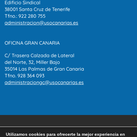
Edificio Sindical
38001 Santa Cruz de Tenerife
Tfno.: 922 280 755
administracion@usocanarias.es
OFICINA GRAN CANARIA
C/ Trasera Calzada de Lateral
del Norte, 32, Miller Bajo
35014 Las Palmas de Gran Canaria
Tfno. 928 364 093
administraciongc@usocanarias.es
Aviso Legal
Política de privacidad
Utilizamos cookies para ofrecerte la mejor experiencia en
Política de Cookies
Canal del informante