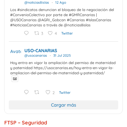
@noticias8islas
·
12 Ago
Los #sindicatos denuncian el bloqueo de la negociación del
#ConvenioColectivo por parte de #GMRCanarias |
@USOCanarias @AGRI_Gobcan #Canarias #IslasCanarias
#NoticiasCanarias a través de @noticias8islas
3
4
Twitter
USO-CANARIAS
Avatar
@usocanarias
·
31 Jul 2025
Hoy entra en vigor la ampliación del permiso de maternidad
y paternidad https://usocanarias.es/hoy-entra-en-vigor-la-
ampliacion-del-permiso-de-maternidad-y-paternidad/
2
Twitter
Cargar más
FTSP – Seguridad