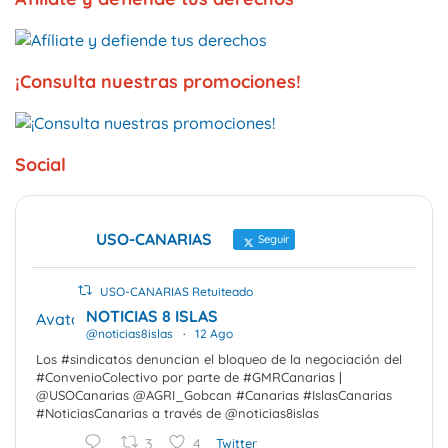
¡Consulta nuestras promociones!
Social
USO-CANARIAS
Seguir
USO-CANARIAS Retuiteado
NOTICIAS 8 ISLAS
Avatar
@noticias8islas
·
12 Ago
Los #sindicatos denuncian el bloqueo de la negociación del
#ConvenioColectivo por parte de #GMRCanarias |
@USOCanarias @AGRI_Gobcan #Canarias #IslasCanarias
#NoticiasCanarias a través de @noticias8islas
3
4
Twitter