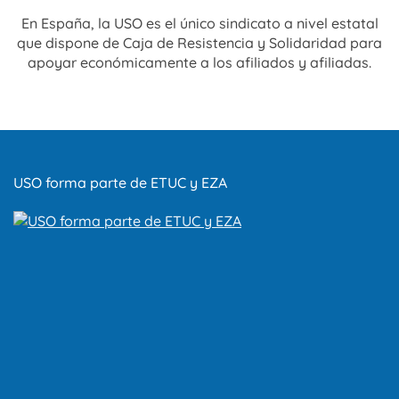
En España, la USO es el único sindicato a nivel estatal
que dispone de Caja de Resistencia y Solidaridad para
apoyar económicamente a los afiliados y afiliadas.
USO forma parte de ETUC y EZA
OFICINA TENERIFE
C/ Méndez Núñez 84, Piso 11,
Edificio Sindical
38001 Santa Cruz de Tenerife
Tfno.: 922 280 755