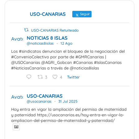
USO-CANARIAS
Seguir
USO-CANARIAS Retuiteado
NOTICIAS 8 ISLAS
Avatar
@noticias8islas
·
12 Ago
Los #sindicatos denuncian el bloqueo de la negociación del
#ConvenioColectivo por parte de #GMRCanarias |
@USOCanarias @AGRI_Gobcan #Canarias #IslasCanarias
#NoticiasCanarias a través de @noticias8islas
3
4
Twitter
USO-CANARIAS
Avatar
@usocanarias
·
31 Jul 2025
Hoy entra en vigor la ampliación del permiso de maternidad
y paternidad https://usocanarias.es/hoy-entra-en-vigor-la-
ampliacion-del-permiso-de-maternidad-y-paternidad/