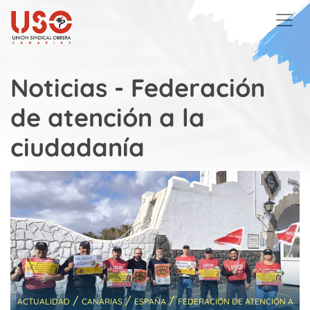
Skip to main content
Noticias - Federación
de atención a la
ciudadanía
/
/
/
ACTUALIDAD
CANARIAS
ESPAÑA
FEDERACIÓN DE ATENCIÓN A