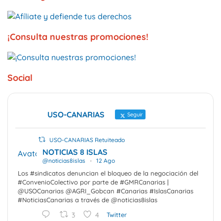
¡Consulta nuestras promociones!
Social
USO-CANARIAS
Seguir
USO-CANARIAS Retuiteado
NOTICIAS 8 ISLAS
Avatar
@noticias8islas
·
12 Ago
Los #sindicatos denuncian el bloqueo de la negociación del
#ConvenioColectivo por parte de #GMRCanarias |
@USOCanarias @AGRI_Gobcan #Canarias #IslasCanarias
#NoticiasCanarias a través de @noticias8islas
3
4
Twitter