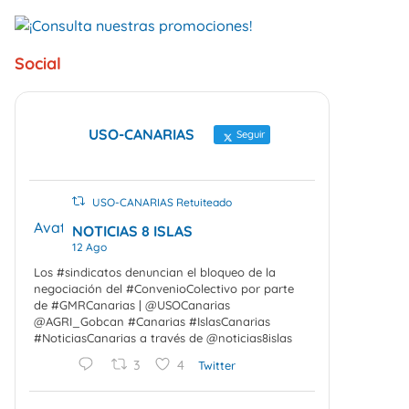
Social
USO-CANARIAS
Seguir
USO-CANARIAS Retuiteado
Avatar
NOTICIAS 8 ISLAS
12 Ago
Los #sindicatos denuncian el bloqueo de la
negociación del #ConvenioColectivo por parte
de #GMRCanarias | @USOCanarias
@AGRI_Gobcan #Canarias #IslasCanarias
#NoticiasCanarias a través de @noticias8islas
3
4
Twitter