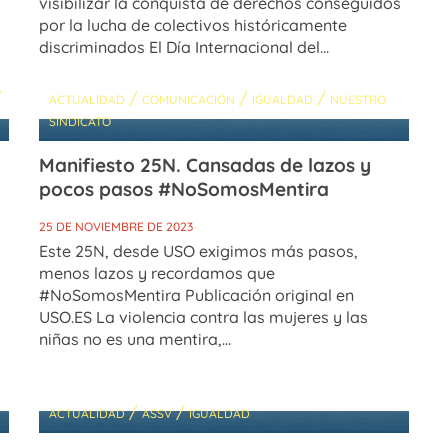
visibilizar la conquista de derechos conseguidos
por la lucha de colectivos históricamente
discriminados El Día Internacional del...
/
/
/
/
ACTUALIDAD
COMUNICACIÓN
IGUALDAD
NUESTRO
SINDICATO
Manifiesto 25N. Cansadas de lazos y
pocos pasos #NoSomosMentira
25 DE NOVIEMBRE DE 2023
Este 25N, desde USO exigimos más pasos,
menos lazos y recordamos que
#NoSomosMentira Publicación original en
USO.ES La violencia contra las mujeres y las
niñas no es una mentira,...
/
/
ACTUALIDAD
ASSV
IGUALDAD