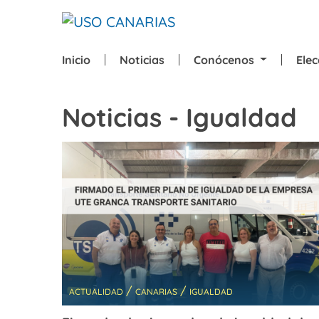
Skip to main content
Inicio
Noticias
Conócenos
Ele
Noticias - Igualdad
/
/
ACTUALIDAD
CANARIAS
IGUALDAD