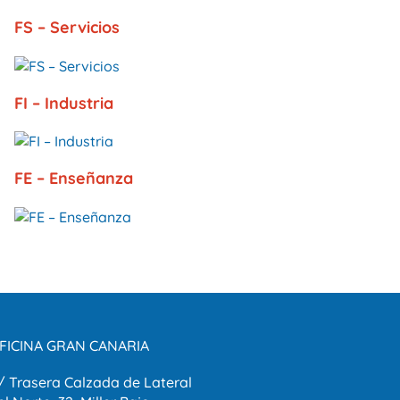
FS – Servicios
FI – Industria
FE – Enseñanza
FICINA GRAN CANARIA
/ Trasera Calzada de Lateral