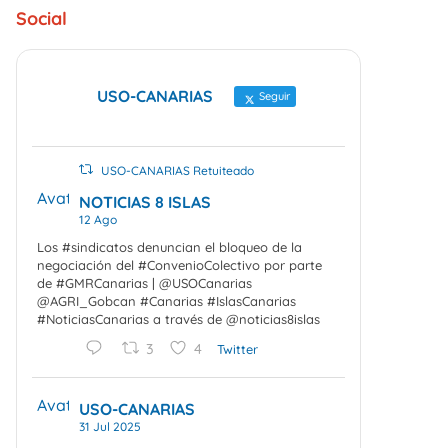
Social
USO-CANARIAS
Seguir
USO-CANARIAS Retuiteado
Avatar
NOTICIAS 8 ISLAS
12 Ago
Los #sindicatos denuncian el bloqueo de la
negociación del #ConvenioColectivo por parte
de #GMRCanarias | @USOCanarias
@AGRI_Gobcan #Canarias #IslasCanarias
#NoticiasCanarias a través de @noticias8islas
3
4
Twitter
Avatar
USO-CANARIAS
31 Jul 2025