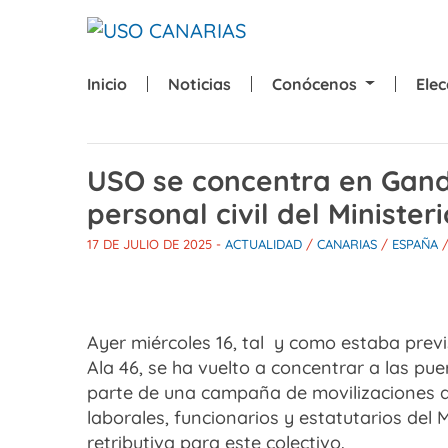
Skip to main content
Inicio
Noticias
Conócenos
Ele
USO se concentra en Gand
personal civil del Ministe
17 DE JULIO DE 2025
-
ACTUALIDAD
/
CANARIAS
/
ESPAÑA
Ayer miércoles 16, tal y como estaba previ
Ala 46, se ha vuelto a concentrar a las pue
parte de una campaña de movilizaciones a 
laborales, funcionarios y estatutarios del
retributiva para este colectivo.