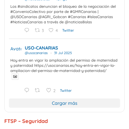
Los #sindicatos denuncian el bloqueo de la negociación del
#ConvenioColectivo por parte de #GMRCanarias |
@USOCanarias @AGRI_Gobcan #Canarias #IslasCanarias
#NoticiasCanarias a través de @noticias8islas
3
4
Twitter
USO-CANARIAS
Avatar
@usocanarias
·
31 Jul 2025
Hoy entra en vigor la ampliación del permiso de maternidad
y paternidad https://usocanarias.es/hoy-entra-en-vigor-la-
ampliacion-del-permiso-de-maternidad-y-paternidad/
2
Twitter
Cargar más
FTSP – Seguridad