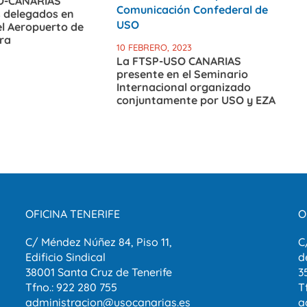
O-CANARIAS
s delegados en
el Aeropuerto de
ra
10 FEBRERO, 2023
La FTSP-USO CANARIAS
presente en el Seminario
Internacional organizado
conjuntamente por USO y EZA
OFICINA TENERIFE
O
C/ Méndez Núñez 84, Piso 11,
C
Edificio Sindical
d
38001 Santa Cruz de Tenerife
3
Tfno.: 922 280 755
T
administracion@usocanarias.es
a