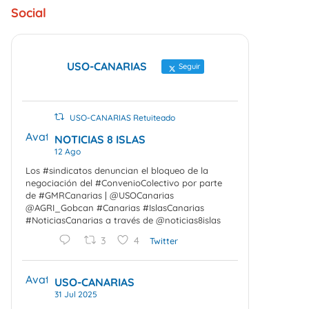
Social
USO-CANARIAS
Seguir
USO-CANARIAS Retuiteado
Avatar
NOTICIAS 8 ISLAS
12 Ago
Los #sindicatos denuncian el bloqueo de la
negociación del #ConvenioColectivo por parte
de #GMRCanarias | @USOCanarias
@AGRI_Gobcan #Canarias #IslasCanarias
#NoticiasCanarias a través de @noticias8islas
3
4
Twitter
Avatar
USO-CANARIAS
31 Jul 2025