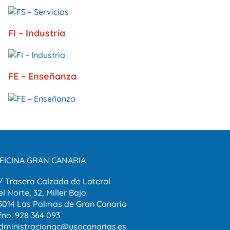
FI – Industria
FE – Enseñanza
FICINA GRAN CANARIA
/ Trasera Calzada de Lateral
el Norte, 32, Miller Bajo
5014 Las Palmas de Gran Canaria
fno. 928 364 093
dministraciongc@usocanarias.es