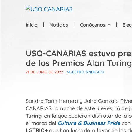
Skip to main content
Inicio
Noticias
Conócenos
Ele
USO-CANARIAS estuvo pres
de los Premios Alan Turing
21 DE JUNIO DE 2022
-
NUESTRO SINDICATO
Sandra Tarín Herrera y Jairo Gonzalo Riv
CANARIAS, la noche de este jueves, 16 de j
Turing
, en la que pudieron disfrutar de l
el marco del
Culture & Business Pride
con 
LGTBIQ+
que han luchado a favor de los der