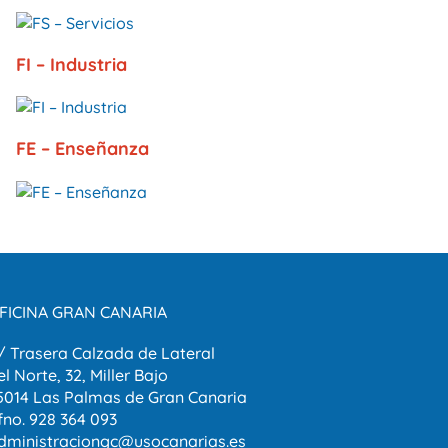
FI – Industria
FE – Enseñanza
FICINA GRAN CANARIA
/ Trasera Calzada de Lateral
el Norte, 32, Miller Bajo
5014 Las Palmas de Gran Canaria
fno. 928 364 093
dministraciongc@usocanarias.es