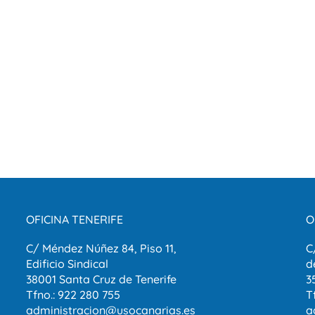
OFICINA TENERIFE
O
C/ Méndez Núñez 84, Piso 11,
C
Edificio Sindical
d
38001 Santa Cruz de Tenerife
3
Tfno.: 922 280 755
T
administracion@usocanarias.es
a