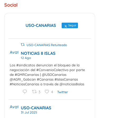
Social
USO-CANARIAS
Seguir
USO-CANARIAS Retuiteado
Avatar
NOTICIAS 8 ISLAS
12 Ago
Los #sindicatos denuncian el bloqueo de la
negociación del #ConvenioColectivo por parte
de #GMRCanarias | @USOCanarias
@AGRI_Gobcan #Canarias #IslasCanarias
#NoticiasCanarias a través de @noticias8islas
3
4
Twitter
Avatar
USO-CANARIAS
31 Jul 2025