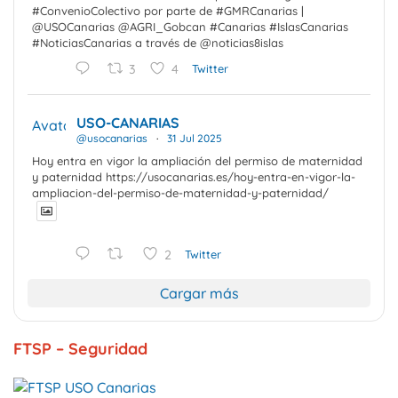
#ConvenioColectivo por parte de #GMRCanarias |
@USOCanarias @AGRI_Gobcan #Canarias #IslasCanarias
#NoticiasCanarias a través de @noticias8islas
3
4
Twitter
USO-CANARIAS
Avatar
@usocanarias
·
31 Jul 2025
Hoy entra en vigor la ampliación del permiso de maternidad
y paternidad https://usocanarias.es/hoy-entra-en-vigor-la-
ampliacion-del-permiso-de-maternidad-y-paternidad/
2
Twitter
Cargar más
FTSP – Seguridad