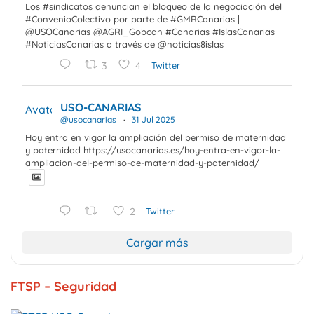
Los #sindicatos denuncian el bloqueo de la negociación del
#ConvenioColectivo por parte de #GMRCanarias |
@USOCanarias @AGRI_Gobcan #Canarias #IslasCanarias
#NoticiasCanarias a través de @noticias8islas
3
4
Twitter
USO-CANARIAS
Avatar
@usocanarias
·
31 Jul 2025
Hoy entra en vigor la ampliación del permiso de maternidad
y paternidad https://usocanarias.es/hoy-entra-en-vigor-la-
ampliacion-del-permiso-de-maternidad-y-paternidad/
2
Twitter
Cargar más
FTSP – Seguridad