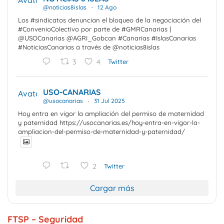
@noticias8islas
·
12 Ago
Los #sindicatos denuncian el bloqueo de la negociación del
#ConvenioColectivo por parte de #GMRCanarias |
@USOCanarias @AGRI_Gobcan #Canarias #IslasCanarias
#NoticiasCanarias a través de @noticias8islas
3
4
Twitter
USO-CANARIAS
Avatar
@usocanarias
·
31 Jul 2025
Hoy entra en vigor la ampliación del permiso de maternidad
y paternidad https://usocanarias.es/hoy-entra-en-vigor-la-
ampliacion-del-permiso-de-maternidad-y-paternidad/
2
Twitter
Cargar más
FTSP – Seguridad