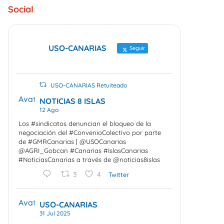
Social
USO-CANARIAS
Seguir
USO-CANARIAS Retuiteado
Avatar
NOTICIAS 8 ISLAS
12 Ago
Los #sindicatos denuncian el bloqueo de la
negociación del #ConvenioColectivo por parte
de #GMRCanarias | @USOCanarias
@AGRI_Gobcan #Canarias #IslasCanarias
#NoticiasCanarias a través de @noticias8islas
3
4
Twitter
Avatar
USO-CANARIAS
31 Jul 2025