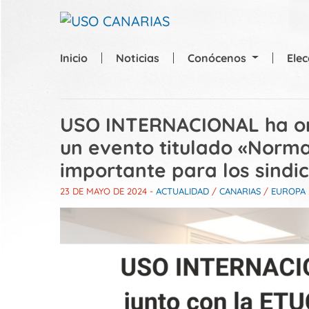
Skip to main content
Inicio
Noticias
Conócenos
Ele
USO INTERNACIONAL ha or
un evento titulado «Norm
importante para los sindi
23 DE MAYO DE 2024
-
ACTUALIDAD
/
CANARIAS
/
EUROPA