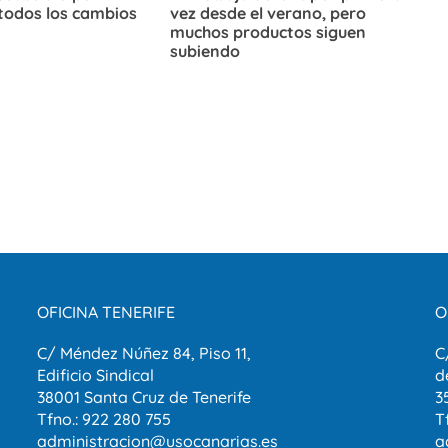
todos los cambios
vez desde el verano, pero
muchos productos siguen
subiendo
OFICINA TENERIFE
O
C/ Méndez Núñez 84, Piso 11,
C
Edificio Sindical
d
38001 Santa Cruz de Tenerife
3
Tfno.: 922 280 755
T
administracion@usocanarias.es
a