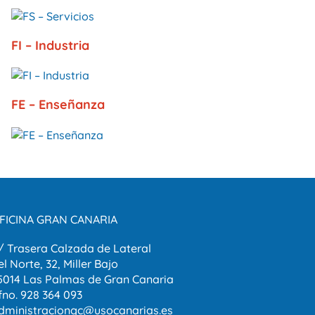
FI – Industria
FE – Enseñanza
FICINA GRAN CANARIA
/ Trasera Calzada de Lateral
el Norte, 32, Miller Bajo
5014 Las Palmas de Gran Canaria
fno. 928 364 093
dministraciongc@usocanarias.es