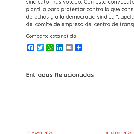
sindicato más votado. Con esta convocator
plantilla para protestar contra lo que con
derechos y a la democracia sindical”, ape
del comité de empresa del centro de trans
Comparte esta noticia:
Facebook
Twitter
WhatsApp
LinkedIn
Email
Compartir
Entradas Relacionadas
23 MAYO, 2024
18 ABRIL, 2024