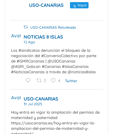
USO-CANARIAS
Seguir
USO-CANARIAS Retuiteado
Avatar
NOTICIAS 8 ISLAS
12 Ago
Los #sindicatos denuncian el bloqueo de la
negociación del #ConvenioColectivo por parte
de #GMRCanarias | @USOCanarias
@AGRI_Gobcan #Canarias #IslasCanarias
#NoticiasCanarias a través de @noticias8islas
3
4
Twitter
Avatar
USO-CANARIAS
31 Jul 2025
Hoy entra en vigor la ampliación del permiso de
maternidad y paternidad
https://usocanarias.es/hoy-entra-en-vigor-la-
ampliacion-del-permiso-de-maternidad-y-
paternidad/