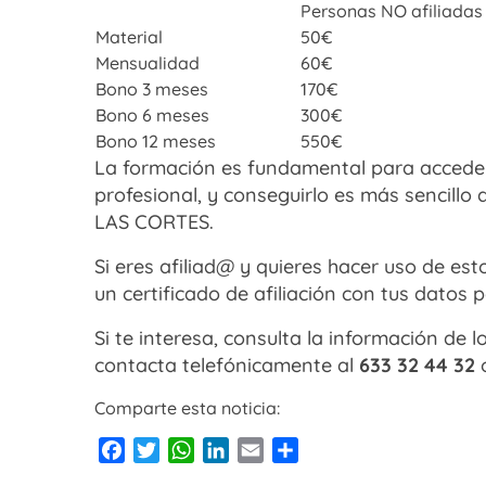
Personas NO afiliadas
Material
50€
Mensualidad
60€
Bono 3 meses
170€
Bono 6 meses
300€
Bono 12 meses
550€
La formación es fundamental para acceder
profesional, y conseguirlo es más sencil
LAS CORTES.
Si eres afiliad@ y quieres hacer uso de es
un certificado de afiliación con tus dato
Si te interesa, consulta la información de 
contacta telefónicamente al
633 32 44 32
Comparte esta noticia:
Facebook
Twitter
WhatsApp
LinkedIn
Email
Compartir