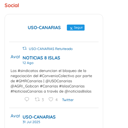
Social
USO-CANARIAS
Seguir
USO-CANARIAS Retuiteado
Avatar
NOTICIAS 8 ISLAS
12 Ago
Los #sindicatos denuncian el bloqueo de la
negociación del #ConvenioColectivo por parte
de #GMRCanarias | @USOCanarias
@AGRI_Gobcan #Canarias #IslasCanarias
#NoticiasCanarias a través de @noticias8islas
3
4
Twitter
Avatar
USO-CANARIAS
31 Jul 2025