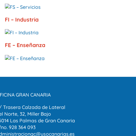
FI – Industria
FE – Enseñanza
FICINA GRAN CANARIA
/ Trasera Calzada de Lateral
el Norte, 32, Miller Bajo
5014 Las Palmas de Gran Canaria
fno. 928 364 093
dministraciongc@usocanarias.es