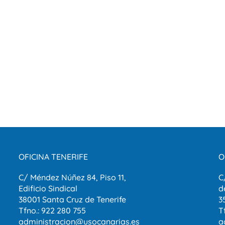
OFICINA TENERIFE
O
C/ Méndez Núñez 84, Piso 11,
C
Edificio Sindical
d
38001 Santa Cruz de Tenerife
3
Tfno.: 922 280 755
T
administracion@usocanarias.es
a