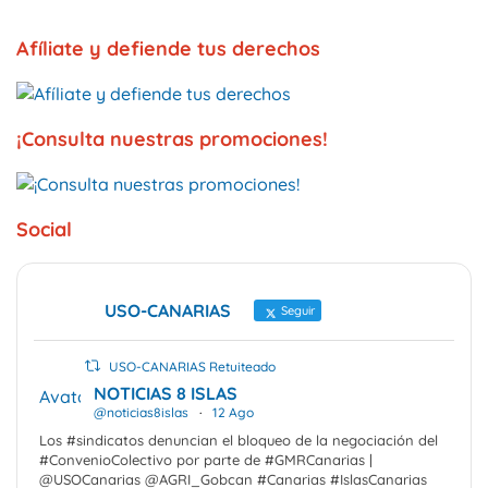
Afíliate y defiende tus derechos
¡Consulta nuestras promociones!
Social
USO-CANARIAS
Seguir
USO-CANARIAS Retuiteado
NOTICIAS 8 ISLAS
Avatar
@noticias8islas
·
12 Ago
Los #sindicatos denuncian el bloqueo de la negociación del
#ConvenioColectivo por parte de #GMRCanarias |
@USOCanarias @AGRI_Gobcan #Canarias #IslasCanarias