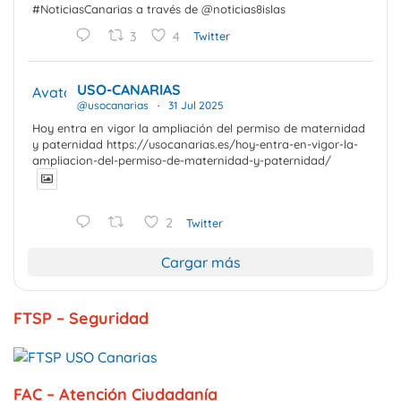
#NoticiasCanarias a través de @noticias8islas
3
4
Twitter
USO-CANARIAS
Avatar
@usocanarias
·
31 Jul 2025
Hoy entra en vigor la ampliación del permiso de maternidad
y paternidad https://usocanarias.es/hoy-entra-en-vigor-la-
ampliacion-del-permiso-de-maternidad-y-paternidad/
2
Twitter
Cargar más
FTSP – Seguridad
FAC – Atención Ciudadanía