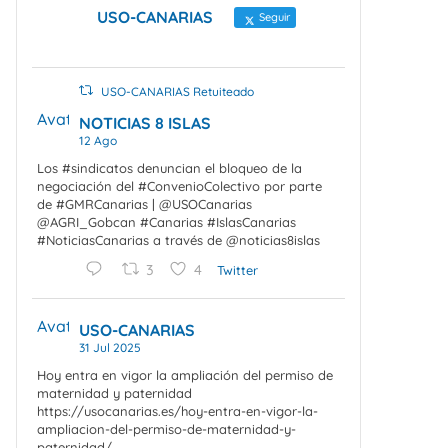
USO-CANARIAS
Seguir
USO-CANARIAS Retuiteado
Avatar
NOTICIAS 8 ISLAS
12 Ago
Los #sindicatos denuncian el bloqueo de la
negociación del #ConvenioColectivo por parte
de #GMRCanarias | @USOCanarias
@AGRI_Gobcan #Canarias #IslasCanarias
#NoticiasCanarias a través de @noticias8islas
3
4
Twitter
Avatar
USO-CANARIAS
31 Jul 2025
Hoy entra en vigor la ampliación del permiso de
maternidad y paternidad
https://usocanarias.es/hoy-entra-en-vigor-la-
ampliacion-del-permiso-de-maternidad-y-
paternidad/