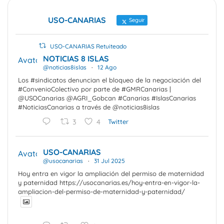
USO-CANARIAS
Seguir
USO-CANARIAS Retuiteado
NOTICIAS 8 ISLAS
Avatar
@noticias8islas
·
12 Ago
Los #sindicatos denuncian el bloqueo de la negociación del
#ConvenioColectivo por parte de #GMRCanarias |
@USOCanarias @AGRI_Gobcan #Canarias #IslasCanarias
#NoticiasCanarias a través de @noticias8islas
3
4
Twitter
USO-CANARIAS
Avatar
@usocanarias
·
31 Jul 2025
Hoy entra en vigor la ampliación del permiso de maternidad
y paternidad https://usocanarias.es/hoy-entra-en-vigor-la-
ampliacion-del-permiso-de-maternidad-y-paternidad/