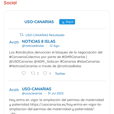
Social
USO-CANARIAS
Seguir
USO-CANARIAS Retuiteado
NOTICIAS 8 ISLAS
Avatar
@noticias8islas
·
12 Ago
Los #sindicatos denuncian el bloqueo de la negociación del
#ConvenioColectivo por parte de #GMRCanarias |
@USOCanarias @AGRI_Gobcan #Canarias #IslasCanarias
#NoticiasCanarias a través de @noticias8islas
3
4
Twitter
USO-CANARIAS
Avatar
@usocanarias
·
31 Jul 2025
Hoy entra en vigor la ampliación del permiso de maternidad
y paternidad https://usocanarias.es/hoy-entra-en-vigor-la-
ampliacion-del-permiso-de-maternidad-y-paternidad/