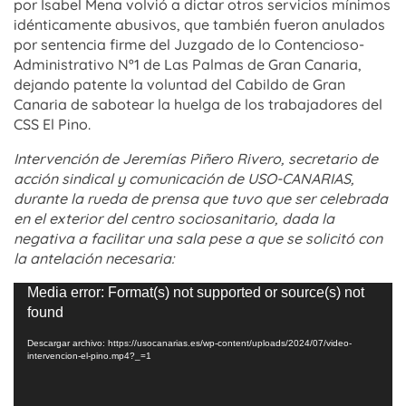
por Isabel Mena volvió a dictar otros servicios mínimos
idénticamente abusivos, que también fueron anulados
por sentencia firme del Juzgado de lo Contencioso-
Administrativo Nº1 de Las Palmas de Gran Canaria,
dejando patente la voluntad del Cabildo de Gran
Canaria de sabotear la huelga de los trabajadores del
CSS El Pino.
Intervención de Jeremías Piñero Rivero, secretario de
acción sindical y comunicación de USO-CANARIAS,
durante la rueda de prensa que tuvo que ser celebrada
en el exterior del centro sociosanitario, dada la
negativa a facilitar una sala pese a que se solicitó con
la antelación necesaria:
Reproductor
Media error: Format(s) not supported or source(s) not
de
found
vídeo
Descargar archivo: https://usocanarias.es/wp-content/uploads/2024/07/video-
intervencion-el-pino.mp4?_=1