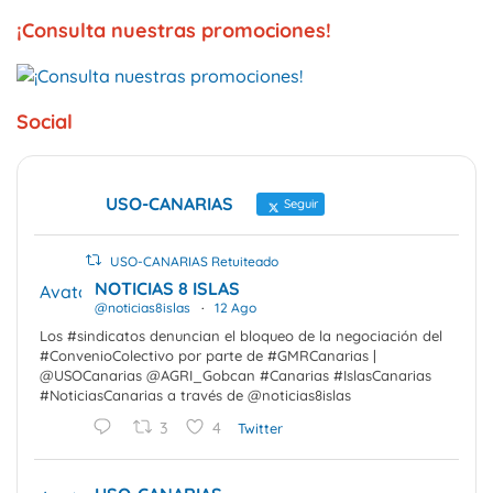
¡Consulta nuestras promociones!
Social
USO-CANARIAS
Seguir
USO-CANARIAS Retuiteado
NOTICIAS 8 ISLAS
Avatar
@noticias8islas
·
12 Ago
Los #sindicatos denuncian el bloqueo de la negociación del
#ConvenioColectivo por parte de #GMRCanarias |
@USOCanarias @AGRI_Gobcan #Canarias #IslasCanarias
#NoticiasCanarias a través de @noticias8islas
3
4
Twitter