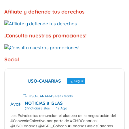
Afíliate y defiende tus derechos
¡Consulta nuestras promociones!
Social
USO-CANARIAS
Seguir
USO-CANARIAS Retuiteado
NOTICIAS 8 ISLAS
Avatar
@noticias8islas
·
12 Ago
Los #sindicatos denuncian el bloqueo de la negociación del
#ConvenioColectivo por parte de #GMRCanarias |
@USOCanarias @AGRI_Gobcan #Canarias #IslasCanarias