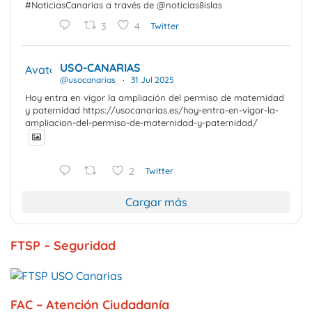
#NoticiasCanarias a través de @noticias8islas
3
4
Twitter
USO-CANARIAS
Avatar
@usocanarias
·
31 Jul 2025
Hoy entra en vigor la ampliación del permiso de maternidad
y paternidad https://usocanarias.es/hoy-entra-en-vigor-la-
ampliacion-del-permiso-de-maternidad-y-paternidad/
2
Twitter
Cargar más
FTSP – Seguridad
FAC – Atención Ciudadanía