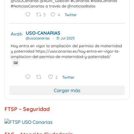
@USOCanarias @AGRI_Gobcan #Canarias #IslasCanarias
#NoticiasCanarias a través de @noticias8islas
3
4
Twitter
USO-CANARIAS
Avatar
@usocanarias
·
31 Jul 2025
Hoy entra en vigor la ampliación del permiso de maternidad
y paternidad https://usocanarias.es/hoy-entra-en-vigor-la-
ampliacion-del-permiso-de-maternidad-y-paternidad/
2
Twitter
Cargar más
FTSP – Seguridad