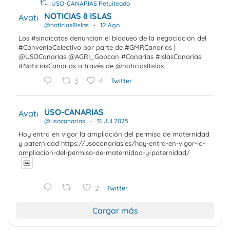
USO-CANARIAS Retuiteado
NOTICIAS 8 ISLAS
Avatar
@noticias8islas
·
12 Ago
Los #sindicatos denuncian el bloqueo de la negociación del
#ConvenioColectivo por parte de #GMRCanarias |
@USOCanarias @AGRI_Gobcan #Canarias #IslasCanarias
#NoticiasCanarias a través de @noticias8islas
3
4
Twitter
USO-CANARIAS
Avatar
@usocanarias
·
31 Jul 2025
Hoy entra en vigor la ampliación del permiso de maternidad
y paternidad https://usocanarias.es/hoy-entra-en-vigor-la-
ampliacion-del-permiso-de-maternidad-y-paternidad/
2
Twitter
Cargar más