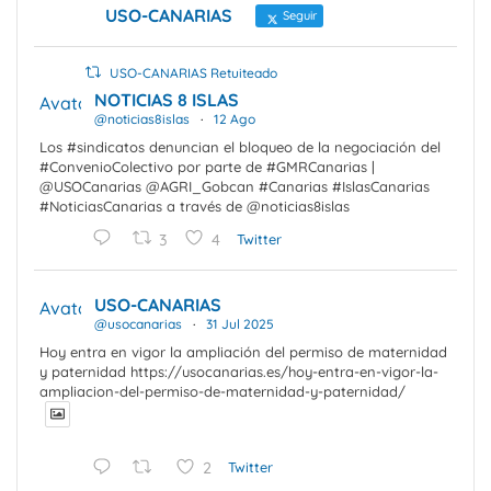
USO-CANARIAS
Seguir
USO-CANARIAS Retuiteado
NOTICIAS 8 ISLAS
Avatar
@noticias8islas
·
12 Ago
Los #sindicatos denuncian el bloqueo de la negociación del
#ConvenioColectivo por parte de #GMRCanarias |
@USOCanarias @AGRI_Gobcan #Canarias #IslasCanarias
#NoticiasCanarias a través de @noticias8islas
3
4
Twitter
USO-CANARIAS
Avatar
@usocanarias
·
31 Jul 2025
Hoy entra en vigor la ampliación del permiso de maternidad
y paternidad https://usocanarias.es/hoy-entra-en-vigor-la-
ampliacion-del-permiso-de-maternidad-y-paternidad/
2
Twitter