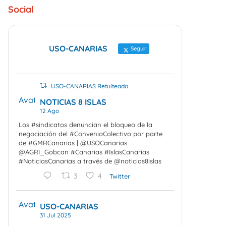
Social
USO-CANARIAS
Seguir
USO-CANARIAS Retuiteado
Avatar
NOTICIAS 8 ISLAS
12 Ago
Los #sindicatos denuncian el bloqueo de la
negociación del #ConvenioColectivo por parte
de #GMRCanarias | @USOCanarias
@AGRI_Gobcan #Canarias #IslasCanarias
#NoticiasCanarias a través de @noticias8islas
3
4
Twitter
Avatar
USO-CANARIAS
31 Jul 2025