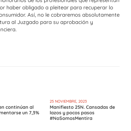
s honorarios de los profesionales que representan
or haber obligado a pleitear para recuperar lo
consumidor. Así, no le cobraremos absolutamente
tura al Juzgado para su aprobación y
nciera.
25 NOVIEMBRE, 2023
en continúan al
Manifiesto 25N. Cansadas de
ementarse un 7,3%
lazos y pocos pasos
#NoSomosMentira