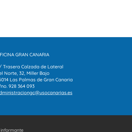
FICINA GRAN CANARIA
/ Trasera Calzada de Lateral
el Norte, 32, Miller Bajo
5014 Las Palmas de Gran Canaria
fno. 928 364 093
dministraciongc@usocanarias.es
 informante