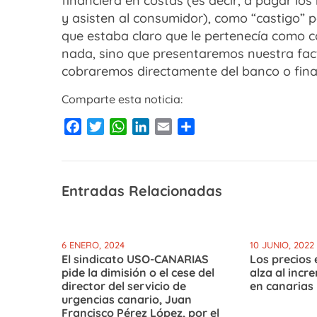
financiera en costas (es decir, a pagar lo
y asisten al consumidor), como “castigo” p
que estaba claro que le pertenecía como 
nada, sino que presentaremos nuestra fac
cobraremos directamente del banco o fina
Comparte esta noticia:
Facebook
Twitter
WhatsApp
LinkedIn
Email
Compartir
Entradas Relacionadas
6 ENERO, 2024
10 JUNIO, 2022
El sindicato USO-CANARIAS
Los precios 
pide la dimisión o el cese del
alza al incr
director del servicio de
en canarias
urgencias canario, Juan
Francisco Pérez López, por el