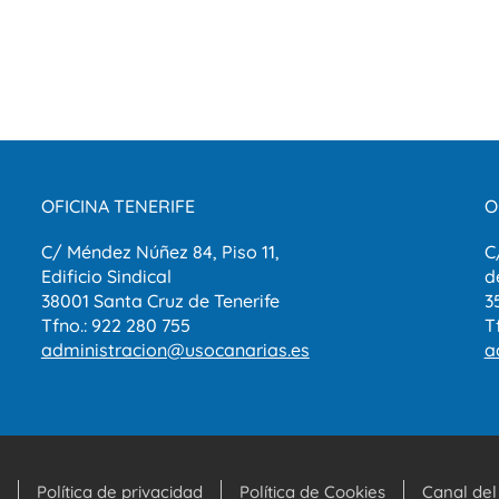
OFICINA TENERIFE
O
C/ Méndez Núñez 84, Piso 11,
C
Edificio Sindical
d
38001 Santa Cruz de Tenerife
3
Tfno.: 922 280 755
T
administracion@usocanarias.es
a
Política de privacidad
Política de Cookies
Canal del