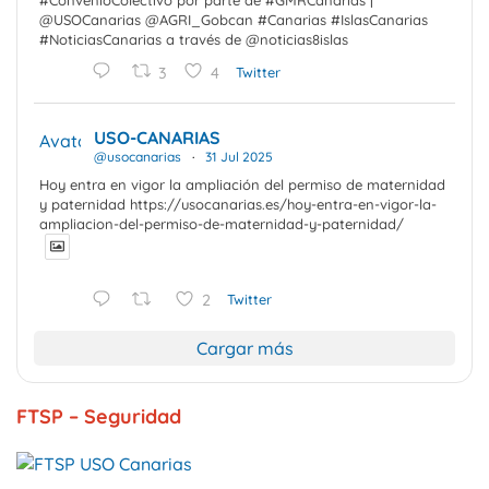
#ConvenioColectivo por parte de #GMRCanarias |
@USOCanarias @AGRI_Gobcan #Canarias #IslasCanarias
#NoticiasCanarias a través de @noticias8islas
3
4
Twitter
USO-CANARIAS
Avatar
@usocanarias
·
31 Jul 2025
Hoy entra en vigor la ampliación del permiso de maternidad
y paternidad https://usocanarias.es/hoy-entra-en-vigor-la-
ampliacion-del-permiso-de-maternidad-y-paternidad/
2
Twitter
Cargar más
FTSP – Seguridad