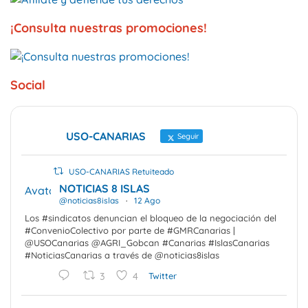
¡Consulta nuestras promociones!
Social
USO-CANARIAS
Seguir
USO-CANARIAS Retuiteado
NOTICIAS 8 ISLAS
Avatar
@noticias8islas
·
12 Ago
Los #sindicatos denuncian el bloqueo de la negociación del
#ConvenioColectivo por parte de #GMRCanarias |
@USOCanarias @AGRI_Gobcan #Canarias #IslasCanarias
#NoticiasCanarias a través de @noticias8islas
3
4
Twitter