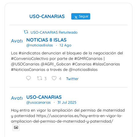
USO-CANARIAS
Seguir
USO-CANARIAS Retuiteado
NOTICIAS 8 ISLAS
Avatar
@noticias8islas
·
12 Ago
Los #sindicatos denuncian el bloqueo de la negociación del
#ConvenioColectivo por parte de #GMRCanarias |
@USOCanarias @AGRI_Gobcan #Canarias #IslasCanarias
#NoticiasCanarias a través de @noticias8islas
3
4
Twitter
USO-CANARIAS
Avatar
@usocanarias
·
31 Jul 2025
Hoy entra en vigor la ampliación del permiso de maternidad
y paternidad https://usocanarias.es/hoy-entra-en-vigor-la-
ampliacion-del-permiso-de-maternidad-y-paternidad/