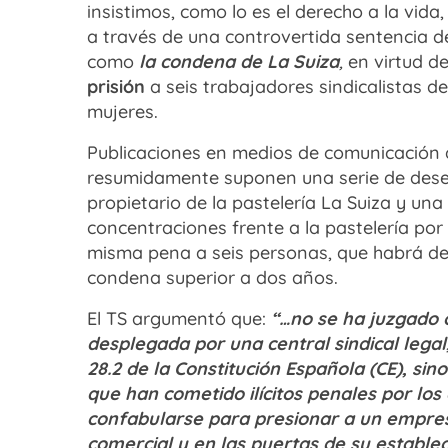
insistimos, como lo es el derecho a la vid
a través de una controvertida sentencia 
como
la condena de La Suiza
,
en virtud d
prisión
a seis trabajadores sindicalistas d
mujeres.
Publicaciones en medios de comunicación a 
resumidamente suponen una serie de dese
propietario de la pastelería La Suiza y una
concentraciones frente a la pastelería por
misma pena a seis personas, que habrá de
condena superior a dos años.
El TS argumentó que:
“…no se ha juzgado 
desplegada por una central sindical legal
28.2 de la Constitución Española (CE), s
que han cometido ilícitos penales por lo
confabularse para presionar a un empresa
comercial y en las puertas de su estable