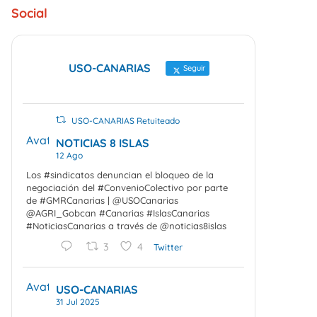
Social
USO-CANARIAS
Seguir
USO-CANARIAS Retuiteado
Avatar
NOTICIAS 8 ISLAS
12 Ago
Los #sindicatos denuncian el bloqueo de la
negociación del #ConvenioColectivo por parte
de #GMRCanarias | @USOCanarias
@AGRI_Gobcan #Canarias #IslasCanarias
#NoticiasCanarias a través de @noticias8islas
3
4
Twitter
Avatar
USO-CANARIAS
31 Jul 2025