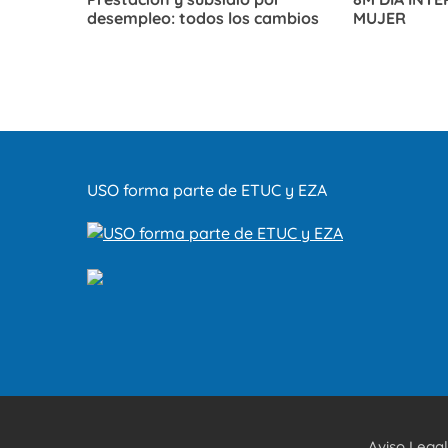
desempleo: todos los cambios
MUJER
USO forma parte de ETUC y EZA
Aviso Legal