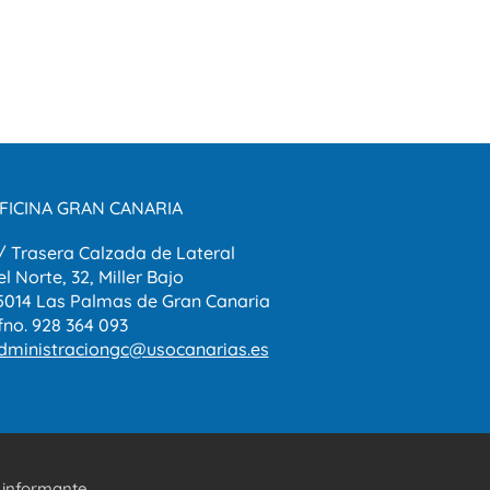
FICINA GRAN CANARIA
/ Trasera Calzada de Lateral
el Norte, 32, Miller Bajo
5014 Las Palmas de Gran Canaria
fno. 928 364 093
dministraciongc@usocanarias.es
 informante