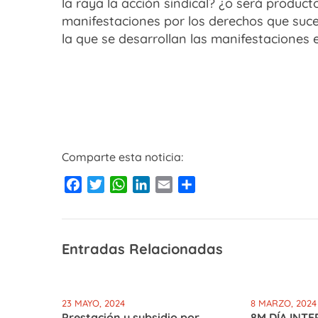
la raya la acción sindical? ¿o será product
manifestaciones por los derechos que suce
la que se desarrollan las manifestaciones
Comparte esta noticia:
Facebook
Twitter
WhatsApp
LinkedIn
Email
Compartir
Entradas Relacionadas
23 MAYO, 2024
8 MARZO, 2024
Prestación y subsidio por
8M DÍA INT