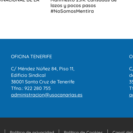
lazos y pocos pasos
#NoSomosMentira
OFICINA TENERIFE
O
C/ Méndez Núñez 84, Piso 11,
C
Edificio Sindical
d
38001 Santa Cruz de Tenerife
3
Tfno.: 922 280 755
T
administracion@usocanarias.es
a
Política de privacidad
Política de Cookies
Canal del