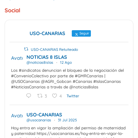
Social
USO-CANARIAS
Seguir
USO-CANARIAS Retuiteado
NOTICIAS 8 ISLAS
Avatar
@noticias8islas
·
12 Ago
Los #sindicatos denuncian el bloqueo de la negociación del
#ConvenioColectivo por parte de #GMRCanarias |
@USOCanarias @AGRI_Gobcan #Canarias #IslasCanarias
#NoticiasCanarias a través de @noticias8islas
3
4
Twitter
USO-CANARIAS
Avatar
@usocanarias
·
31 Jul 2025
Hoy entra en vigor la ampliación del permiso de maternidad
y paternidad https://usocanarias.es/hoy-entra-en-vigor-la-