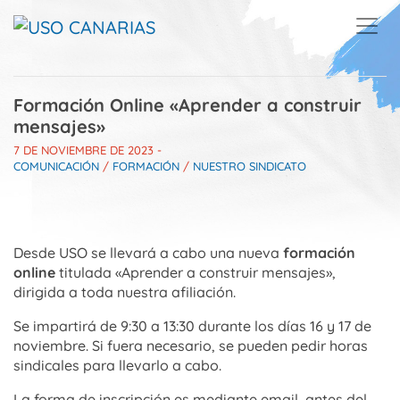
Skip to main content
Formación Online «Aprender a construir
mensajes»
7 DE NOVIEMBRE DE 2023
-
COMUNICACIÓN
/
FORMACIÓN
/
NUESTRO SINDICATO
Desde USO se llevará a cabo una nueva
formación
online
titulada «Aprender a construir mensajes»,
dirigida a toda nuestra afiliación.
Se impartirá de 9:30 a 13:30 durante los días 16 y 17 de
noviembre. Si fuera necesario, se pueden pedir horas
sindicales para llevarlo a cabo.
La forma de inscripción es mediante email, antes del