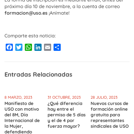
próximo día 10 de noviembre, a la cuenta de correo
formacion@uso.es
¡Anímate!
Comparte esta noticia:
Facebook
Twitter
WhatsApp
LinkedIn
Email
Compartir
Entradas Relacionadas
8 MARZO, 2023
31 OCTUBRE, 2023
28 JULIO, 2023
Manifiesto de
¿Qué diferencia
Nuevos cursos de
USO con motivo
hay entre el
formación online
del 8M, Día
permiso de 5 días
gratuita para
Internacional de
y el de 4 por
representantes
la Mujer,
fuerza mayor?
sindicales de USO
defendiendo