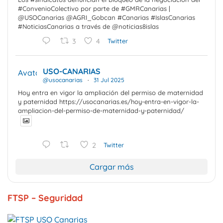
#ConvenioColectivo por parte de #GMRCanarias |
@USOCanarias @AGRI_Gobcan #Canarias #IslasCanarias
#NoticiasCanarias a través de @noticias8islas
3
4
Twitter
USO-CANARIAS
Avatar
@usocanarias
·
31 Jul 2025
Hoy entra en vigor la ampliación del permiso de maternidad
y paternidad https://usocanarias.es/hoy-entra-en-vigor-la-
ampliacion-del-permiso-de-maternidad-y-paternidad/
2
Twitter
Cargar más
FTSP – Seguridad