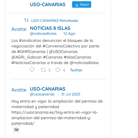
USO-CANARIAS
Seguir
USO-CANARIAS Retuiteado
NOTICIAS 8 ISLAS
Avatar
@noticias8islas
·
12 Ago
Los #sindicatos denuncian el bloqueo de la
negociación del #ConvenioColectivo por parte
de #GMRCanarias | @USOCanarias
@AGRI_Gobcan #Canarias #IslasCanarias
#NoticiasCanarias a través de @noticias8islas
3
4
Twitter
USO-CANARIAS
Avatar
@usocanarias
·
31 Jul 2025
Hoy entra en vigor la ampliación del permiso de
maternidad y paternidad
https://usocanarias.es/hoy-entra-en-vigor-la-
ampliacion-del-permiso-de-maternidad-y-
paternidad/