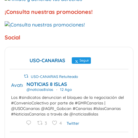
¡Consulta nuestras promociones!
Social
USO-CANARIAS
Seguir
USO-CANARIAS Retuiteado
NOTICIAS 8 ISLAS
Avatar
@noticias8islas
·
12 Ago
Los #sindicatos denuncian el bloqueo de la negociación del
#ConvenioColectivo por parte de #GMRCanarias |
@USOCanarias @AGRI_Gobcan #Canarias #IslasCanarias
#NoticiasCanarias a través de @noticias8islas
3
4
Twitter