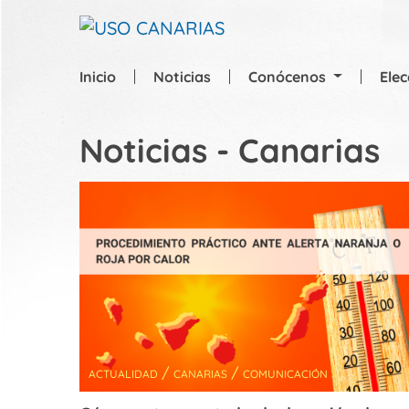
Skip to main content
Inicio
Noticias
Conócenos
Ele
Noticias - Canarias
/
/
ACTUALIDAD
CANARIAS
COMUNICACIÓN