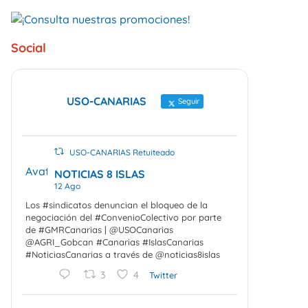
Social
USO-CANARIAS
Seguir
USO-CANARIAS Retuiteado
Avatar
NOTICIAS 8 ISLAS
12 Ago
Los #sindicatos denuncian el bloqueo de la
negociación del #ConvenioColectivo por parte
de #GMRCanarias | @USOCanarias
@AGRI_Gobcan #Canarias #IslasCanarias
#NoticiasCanarias a través de @noticias8islas
3
4
Twitter