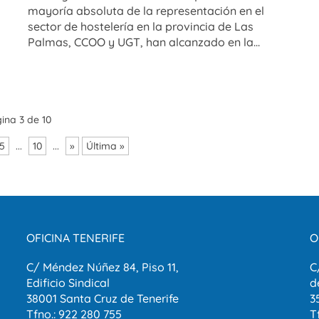
mayoría absoluta de la representación en el
sector de hostelería en la provincia de Las
Palmas, CCOO y UGT, han alcanzado en la...
ina 3 de 10
5
...
10
...
»
Última »
OFICINA TENERIFE
O
C/ Méndez Núñez 84, Piso 11,
C
Edificio Sindical
d
38001 Santa Cruz de Tenerife
3
Tfno.: 922 280 755
T