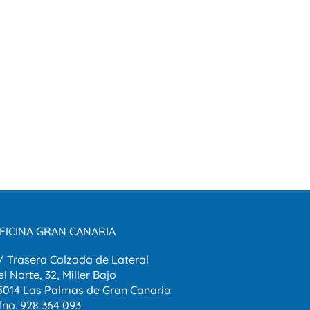
FICINA GRAN CANARIA
/ Trasera Calzada de Lateral
el Norte, 32, Miller Bajo
5014 Las Palmas de Gran Canaria
fno. 928 364 093