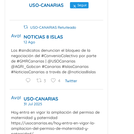
USO-CANARIAS
Seguir
USO-CANARIAS Retuiteado
Avatar
NOTICIAS 8 ISLAS
12 Ago
Los #sindicatos denuncian el bloqueo de la
negociación del #ConvenioColectivo por parte
de #GMRCanarias | @USOCanarias
@AGRI_Gobcan #Canarias #IslasCanarias
#NoticiasCanarias a través de @noticias8islas
3
4
Twitter
Avatar
USO-CANARIAS
31 Jul 2025
Hoy entra en vigor la ampliación del permiso de
maternidad y paternidad
https://usocanarias.es/hoy-entra-en-vigor-la-
ampliacion-del-permiso-de-maternidad-y-
paternidad/