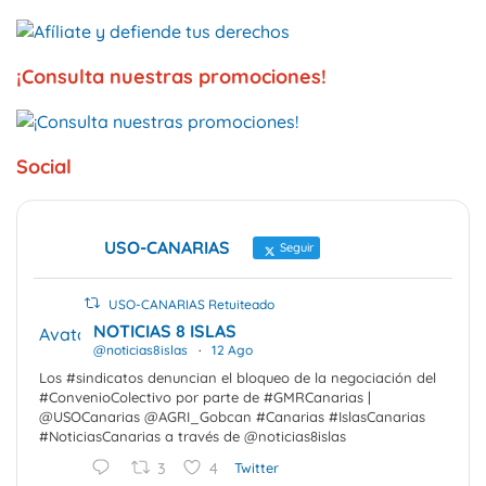
¡Consulta nuestras promociones!
Social
USO-CANARIAS
Seguir
USO-CANARIAS Retuiteado
NOTICIAS 8 ISLAS
Avatar
@noticias8islas
·
12 Ago
Los #sindicatos denuncian el bloqueo de la negociación del
#ConvenioColectivo por parte de #GMRCanarias |
@USOCanarias @AGRI_Gobcan #Canarias #IslasCanarias
#NoticiasCanarias a través de @noticias8islas
3
4
Twitter