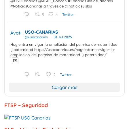
@USOCanarias @AGRI_Gobcan #Canarias #IslasCanarias
#NoticiasCanarias a través de @noticias8islas
3
4
Twitter
USO-CANARIAS
Avatar
@usocanarias
·
31 Jul 2025
Hoy entra en vigor la ampliación del permiso de maternidad
y paternidad https://usocanarias.es/hoy-entra-en-vigor-la-
ampliacion-del-permiso-de-maternidad-y-paternidad/
2
Twitter
Cargar más
FTSP – Seguridad