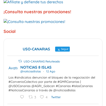
¡Consulta nuestras promociones!
Social
USO-CANARIAS
Seguir
USO-CANARIAS Retuiteado
NOTICIAS 8 ISLAS
Avatar
@noticias8islas
·
12 Ago
Los #sindicatos denuncian el bloqueo de la negociación del
#ConvenioColectivo por parte de #GMRCanarias |
@USOCanarias @AGRI_Gobcan #Canarias #IslasCanarias
#NoticiasCanarias a través de @noticias8islas
3
4
Twitter